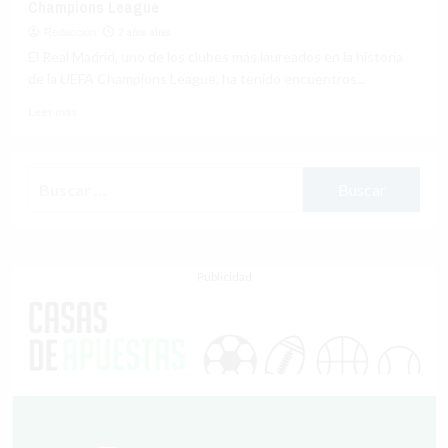
Champions League
Europa
de
2 años atrás
Redacción
Fútbol:
El Real Madrid, uno de los clubes más laureados en la historia
Un
de la UEFA Champions League, ha tenido encuentros...
Viaje
a
Leer
Leer más
Través
más
de
sobre
la
El
Buscar:
Historia
Real
Madrid
frente
a
los
Publicidad
Gigantes
Alemanes
en
la
Champions
League